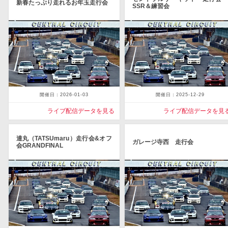
新春たっぷり走れるお年玉走行会
SSR＆練習会
開催日：2026-01-03
開催日：2025-12-29
ライブ配信データを見る
ライブ配信データを見
達丸（TATSUmaru）走行会&オフ
ガレージ寺西 走行会
会GRANDFINAL