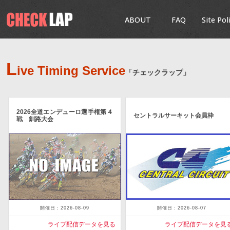
ABOUT
FAQ
Site Pol
L
ive Timing Service
「チェックラップ」
2026全道エンデューロ選手権第４
セントラルサーキット会員枠
戦 釧路大会
開催日：2026-08-09
開催日：2026-08-07
ライブ配信データを見る
ライブ配信データを見