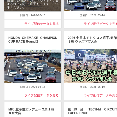
前日の公開練習のリザルトです。参
加されていない選手もいます。ご了
承ください。
開催日：2026-05-16
開催日：2026-05-16
ライブ配信データを見る
ライブ配信データを見
HONDA ONEMAKE CHAMPION
2026 中日本モトクロス選手権 第
CUP RACE Round.2
３戦 ウッズ下市大会
開催日：2026-05-16
開催日：2026-05-10
ライブ配信データを見る
ライブ配信データを見
MFJ 北海道エンデューロ第１戦
第19回 TECH-M CIRCUIT
今金大会
EXPERIENCE