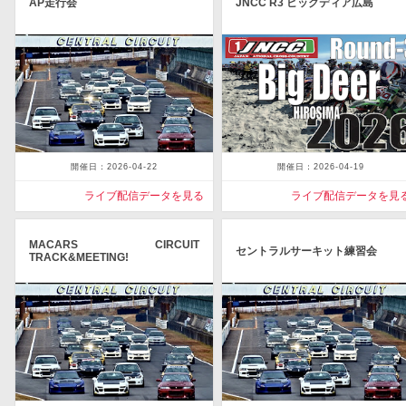
AP走行会
JNCC R3 ビックディア広島
開催日：2026-04-22
開催日：2026-04-19
ライブ配信データを見る
ライブ配信データを見
MACARS CIRCUIT
セントラルサーキット練習会
TRACK&MEETING!