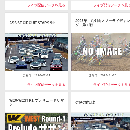
ライブ配信データを見る
ライブ配信データを見
2026年 八剣山スノーライディン
ASSIST CIRCUIT STARS 9th
グ 第１戦
開催日：2026-02-01
開催日：2026-01-25
ライブ配信データを見る
ライブ配信データを見
WEX-WEST R1 プレリュードサザ
CTAC前日走
ン