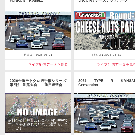
FUNRUN Round.2
JNCC R5 チーズナッツパーク
開催日：2026-06-21
開催日：2026-06-21
ライブ配信データを見る
ライブ配信データを見
2026全道モトクロ選手権シリーズ
2026 TYPE R KANSAI
第2戦 釧路大会 前日練習会
Convention
前日の公開練習走行会のLap Timeで
す。※参加されていない選手もいま
す。ご了...