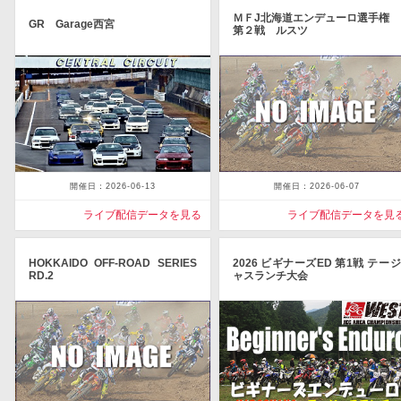
ＭＦJ北海道エンデューロ選手権
GR Garage西宮
第２戦 ルスツ
開催日：2026-06-13
開催日：2026-06-07
ライブ配信データを見る
ライブ配信データを見
HOKKAIDO OFF-ROAD SERIES
2026 ビギナーズED 第1戦 テージ
RD.2
ャスランチ大会